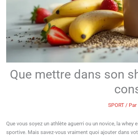
Que mettre dans son sh
cons
SPORT
/ Par
Que vous soyez un athlète aguerri ou un novice, la whey e
sportive. Mais savez-vous vraiment quoi ajouter dans vot