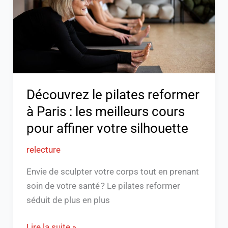
reformer
à
Paris
:
les
meilleurs
Découvrez le pilates reformer
cours
à Paris : les meilleurs cours
pour
affiner
pour affiner votre silhouette
votre
relecture
silhouette
Envie de sculpter votre corps tout en prenant
soin de votre santé ? Le pilates reformer
séduit de plus en plus
Lire la suite »