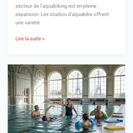
secteur de l’aquabiking est en pleine
expansion. Les studios d’aquabike offrent
une variété
Lire la suite »
Quels
types
de
cours
de
natation
à
Paris