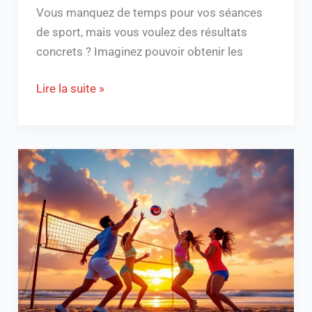
Vous manquez de temps pour vos séances
de sport, mais vous voulez des résultats
concrets ? Imaginez pouvoir obtenir les
Lire la suite »
Découvrez
Volleyweb
:
l’actu
ultime
pour
les
passionnés