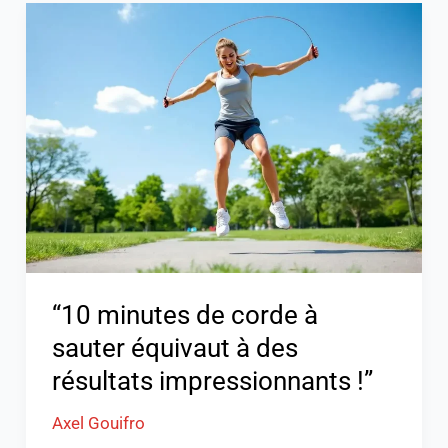
“10
minutes
de
corde
à
sauter
équivaut
à
des
résultats
impressionnants
“10 minutes de corde à
!”
sauter équivaut à des
résultats impressionnants !”
Axel Gouifro