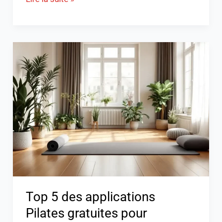
Top
5
des
applications
Pilates
gratuites
pour
s’entraîner
chez
soi
Top 5 des applications
Pilates gratuites pour