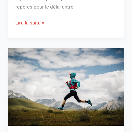
repères pour le délai entre
Lire la suite »
Les
séances
clés
pour
ne
pas
craquer
en
fin
de