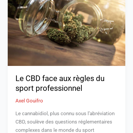
face
aux
règles
du
sport
professionnel
Le CBD face aux règles du
sport professionnel
Axel Gouifro
Le cannabidiol, plus connu sous l’abréviation
CBD, soulève des questions réglementaires
complexes dans le monde du sport