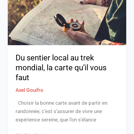
trek
mondial,
la
carte
qu’il
vous
faut
Du sentier local au trek
mondial, la carte qu’il vous
faut
Axel Gouifro
Choisir la bonne carte avant de partir en
randonnée, c’est s’assurer de vivre une
expérience sereine, que l’on s’élance