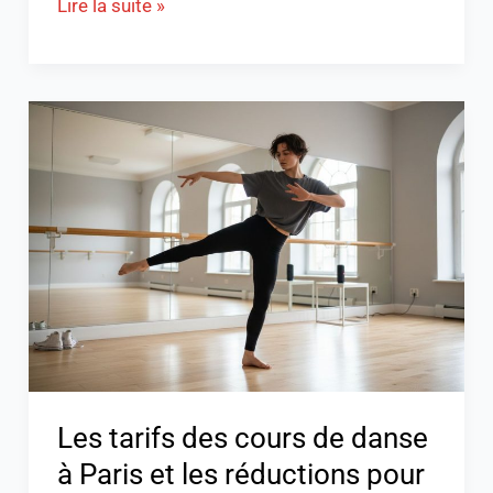
Lire la suite »
Les
tarifs
des
cours
de
danse
à
Paris
et
les
réductions
Les tarifs des cours de danse
pour
à Paris et les réductions pour
les