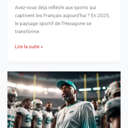
Avez-vous déjà réfléchi aux sports qui
captivent les Français aujourd’hui ? En 2025,
le paysage sportif de l’Hexagone se
transforme.
Lire la suite »
Terrell
Williams
:
découvrez
son
parcours
et