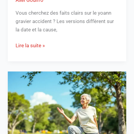
Vous cherchez des faits clairs sur le yoann
gravier accident ? Les versions diffèrent sur
la date et la cause,
Lire la suite »
Exercices
pour
soulager
l’arthrose
de
la
hanche