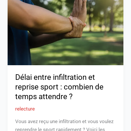
infiltration
et
reprise
sport
:
combien
de
temps
attendre
Délai entre infiltration et
?
reprise sport : combien de
temps attendre ?
relecture
Vous avez reçu une infiltration et vous voulez
reprendre le sport rapidement ? Voici les