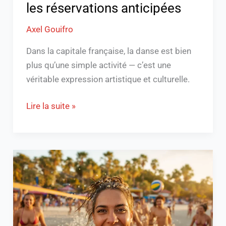
les réservations anticipées
réservations
anticipées
Axel Gouifro
Dans la capitale française, la danse est bien
plus qu’une simple activité — c’est une
véritable expression artistique et culturelle.
Lire la suite »
Sport
nudité
:
Guide
pour