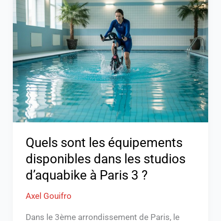
sont
les
équipements
disponibles
dans
les
studios
d’aquabike
à
Paris
Quels sont les équipements
3
disponibles dans les studios
?
d’aquabike à Paris 3 ?
Axel Gouifro
Dans le 3ème arrondissement de Paris, le