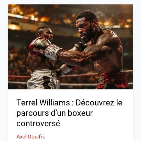
Terrel
Williams
:
Découvrez
le
parcours
d’un
boxeur
controversé
Terrel Williams : Découvrez le
parcours d’un boxeur
controversé
Axel Gouifro