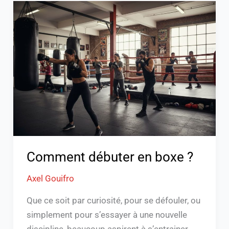
Comment
débuter
en
boxe
?
Comment débuter en boxe ?
Axel Gouifro
Que ce soit par curiosité, pour se défouler, ou
simplement pour s’essayer à une nouvelle