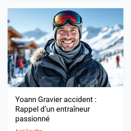
Yoann
Gravier
accident
:
Rappel
d’un
entraîneur
passionné
Yoann Gravier accident :
Rappel d’un entraîneur
passionné
Axel Gouifro