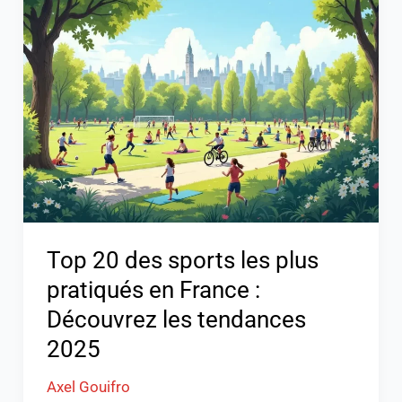
20
des
sports
les
plus
pratiqués
en
France
:
Découvrez
Top 20 des sports les plus
les
pratiqués en France :
tendances
Découvrez les tendances
2025
2025
Axel Gouifro