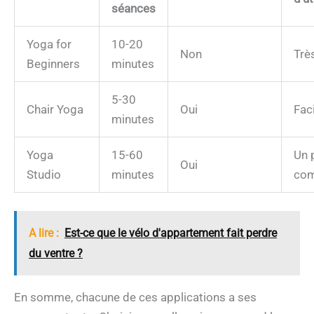
séances
Yoga for
10-20
Non
Très
Beginners
minutes
5-30
Chair Yoga
Oui
Fac
minutes
Yoga
15-60
Un 
Oui
Studio
minutes
com
A lire :
Est-ce que le vélo d'appartement fait perdre
du ventre ?
En somme, chacune de ces applications a ses